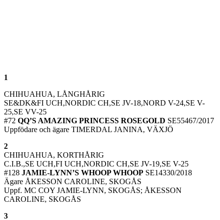
1
CHIHUAHUA, LÅNGHÅRIG
SE&DK&FI UCH,NORDIC CH,SE JV-18,NORD V-24,SE V-
25,SE VV-25
#72
QQ’S AMAZING PRINCESS ROSEGOLD
SE55467/2017
Uppfödare och ägare TIMERDAL JANINA, VÄXJÖ
2
CHIHUAHUA, KORTHÅRIG
C.I.B.,SE UCH,FI UCH,NORDIC CH,SE JV-19,SE V-25
#128
JAMIE-LYNN’S WHOOP WHOOP
SE14330/2018
Ägare ÅKESSON CAROLINE, SKOGÅS
Uppf. MC COY JAMIE-LYNN, SKOGÅS; ÅKESSON
CAROLINE, SKOGÅS
3