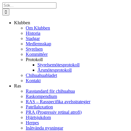
Fortsätt
Sök
till
efter:
innehållet
Klubben
Om Klubben
Historia
Stadgar
Medlemsskap
Styrelsen
Kommittéer
Protokoll
Styrelsemötesprotokoll
Årsmötesprotokoll
Chihuahuabladet
Kontakt
Ras
Rasstandard för chihuahua
Raskompendium
RAS – Rasspecifika avelsstrategier
Patellaluxation
PRA (Progressiv retinal atrofi)
Hjärtsjukdom
Herpes
Inåtvända nysningar