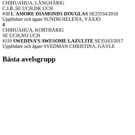
CHIHUAHUA, LÅNGHÅRIG
C.I.B.,SE UCH,DK UCH
#38
L´AMORE DIAMONDS DOUGLAS
SE25554/2018
Uppfödare och ägare SUNDH HELENA, VÄXJÖ
4
CHIHUAHUA, KORTHÅRIG
SE UCH,NO UCH
#110
SWEDINA’S AWESOME LAZULITE
SE35163/2017
Uppfödare och ägare SVEDMAN CHRISTINA, GÄVLE
Bästa avelsgrupp