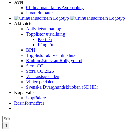
Avel
Chihuahuacirkelns Avelspolicy
Innan du parar
Aktiviteter
Aktivitetsutmaning
Topplistor utställning
Korthår
Långhår
BPH
Topplistor aktiv chihuahua
Klubbmästerskap Rallylydnad
Stora CC
Stora CC 2026
Västkustspecialen
Vinterspecialen
Svenska Dvärghundsklubben (SDHK)
Köpa valp
Uppfödare
Rasinformatörer
Sök
efter: