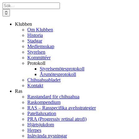
Fortsätt
Sök
till
efter:
innehållet
Klubben
Om Klubben
Historia
Stadgar
Medlemsskap
Styrelsen
Kommittéer
Protokoll
Styrelsemötesprotokoll
Årsmötesprotokoll
Chihuahuabladet
Kontakt
Ras
Rasstandard för chihuahua
Raskompendium
RAS – Rasspecifika avelsstrategier
Patellaluxation
PRA (Progressiv retinal atrofi)
Hjärtsjukdom
Herpes
Inåtvända nysningar