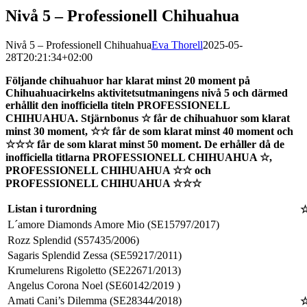
Nivå 5 – Professionell Chihuahua
Nivå 5 – Professionell Chihuahua
Eva Thorell
2025-05-
28T20:21:34+02:00
Följande chihuahuor har klarat minst 20 moment på
Chihuahuacirkelns aktivitetsutmaningens nivå 5 och därmed
erhållit den inofficiella titeln PROFESSIONELL
CHIHUAHUA. Stjärnbonus ☆ får de chihuahuor som klarat
minst 30 moment, ☆☆ får de som klarat minst 40 moment och
☆☆☆ får de som klarat minst 50 moment. De erhåller då de
inofficiella titlarna PROFESSIONELL CHIHUAHUA ☆,
PROFESSIONELL CHIHUAHUA ☆☆ och
PROFESSIONELL CHIHUAHUA ☆☆☆
Listan i turordning
☆
L´amore Diamonds Amore Mio (SE15797/2017)
Rozz Splendid (S57435/2006)
Sagaris Splendid Zessa (SE59217/2011)
Krumelurens Rigoletto (SE22671/2013)
Angelus Corona Noel (SE60142/2019 )
Amati Cani’s Dilemma (SE28344/2018)