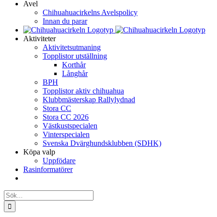
Avel
Chihuahuacirkelns Avelspolicy
Innan du parar
Aktiviteter
Aktivitetsutmaning
Topplistor utställning
Korthår
Långhår
BPH
Topplistor aktiv chihuahua
Klubbmästerskap Rallylydnad
Stora CC
Stora CC 2026
Västkustspecialen
Vinterspecialen
Svenska Dvärghundsklubben (SDHK)
Köpa valp
Uppfödare
Rasinformatörer
Sök
efter: