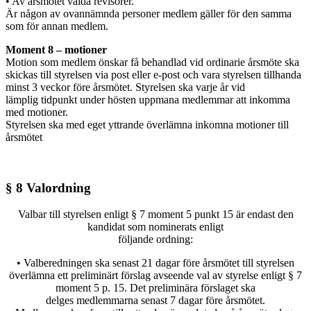
• Av årsmötet valda revisorer.
Är någon av ovannämnda personer medlem gäller för den samma
som för annan medlem.
Moment 8 – motioner
Motion som medlem önskar få behandlad vid ordinarie årsmöte ska
skickas till styrelsen via post eller e-post och vara styrelsen tillhanda
minst 3 veckor före årsmötet. Styrelsen ska varje år vid
lämplig tidpunkt under hösten uppmana medlemmar att inkomma
med motioner.
Styrelsen ska med eget yttrande överlämna inkomna motioner till
årsmötet
§ 8 Valordning
Valbar till styrelsen enligt § 7 moment 5 punkt 15 är endast den
kandidat som nominerats enligt
följande ordning:
• Valberedningen ska senast 21 dagar före årsmötet till styrelsen
överlämna ett preliminärt förslag avseende val av styrelse enligt § 7
moment 5 p. 15. Det preliminära förslaget ska
delges medlemmarna senast 7 dagar före årsmötet.