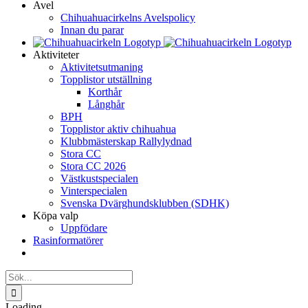
Avel
Chihuahuacirkelns Avelspolicy
Innan du parar
Aktiviteter
Aktivitetsutmaning
Topplistor utställning
Korthår
Långhår
BPH
Topplistor aktiv chihuahua
Klubbmästerskap Rallylydnad
Stora CC
Stora CC 2026
Västkustspecialen
Vinterspecialen
Svenska Dvärghundsklubben (SDHK)
Köpa valp
Uppfödare
Rasinformatörer
Sök
efter:
Loading...