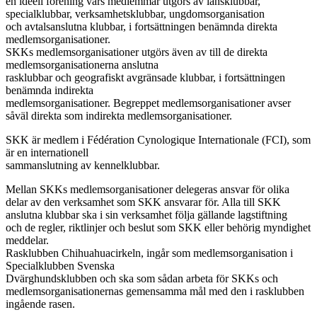
en ideell förening vars medlemmar utgörs av länsklubbar,
specialklubbar, verksamhetsklubbar, ungdomsorganisation
och avtalsanslutna klubbar, i fortsättningen benämnda direkta
medlemsorganisationer.
SKKs medlemsorganisationer utgörs även av till de direkta
medlemsorganisationerna anslutna
rasklubbar och geografiskt avgränsade klubbar, i fortsättningen
benämnda indirekta
medlemsorganisationer. Begreppet medlemsorganisationer avser
såväl direkta som indirekta medlemsorganisationer.
SKK är medlem i Fédération Cynologique Internationale (FCI), som
är en internationell
sammanslutning av kennelklubbar.
Mellan SKKs medlemsorganisationer delegeras ansvar för olika
delar av den verksamhet som SKK ansvarar för. Alla till SKK
anslutna klubbar ska i sin verksamhet följa gällande lagstiftning
och de regler, riktlinjer och beslut som SKK eller behörig myndighet
meddelar.
Rasklubben Chihuahuacirkeln, ingår som medlemsorganisation i
Specialklubben Svenska
Dvärghundsklubben och ska som sådan arbeta för SKKs och
medlemsorganisationernas gemensamma mål med den i rasklubben
ingående rasen.