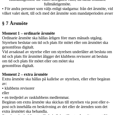
fullmäktigemöte.
• För andra personer som väljs enligt stadgarna: från det årsmöte, vid
vilket valet skett, till och med det årsmöte som mandatperioden avser
§ 7 Årsmöte
Moment 1 – ordinarie årsmöte
Ordinarie årsmöte ska hållas årligen före mars månads utgång.
Styrelsen beslutar om tid och plats för mötet eller om årsmötet ska
genomföras digitalt.
Vid avsaknad av styrelse eller om styrelsen underlåter att besluta om
tid och plats för årsmötet åligger det klubbens revisorer att besluta
om tid och plats för mötet eller om mötet ska
genomföras digitalt.
Moment 2 – extra årsmöte
Extra årsmöte ska hållas på kallelse av styrelsen, eller efter begäran
av:
• klubbens revisorer
eller
• en tredjedel av rasklubbens medlemmar.
Begäran om extra årsmöte ska skickas till styrelsen via post eller e-
post och innehålla en beskrivning av det eller de ärenden som det
extra årsmötet ska behandla.