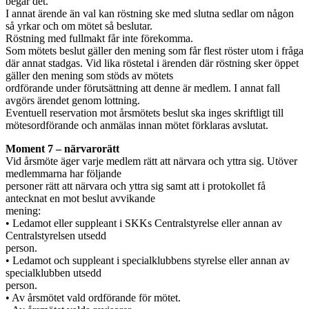
begär det.
I annat ärende än val kan röstning ske med slutna sedlar om någon
så yrkar och om mötet så beslutar.
Röstning med fullmakt får inte förekomma.
Som mötets beslut gäller den mening som får flest röster utom i fråga
där annat stadgas. Vid lika röstetal i ärenden där röstning sker öppet
gäller den mening som stöds av mötets
ordförande under förutsättning att denne är medlem. I annat fall
avgörs ärendet genom lottning.
Eventuell reservation mot årsmötets beslut ska inges skriftligt till
mötesordförande och anmälas innan mötet förklaras avslutat.
Moment 7 – närvarorätt
Vid årsmöte äger varje medlem rätt att närvara och yttra sig. Utöver
medlemmarna har följande
personer rätt att närvara och yttra sig samt att i protokollet få
antecknat en mot beslut avvikande
mening:
• Ledamot eller suppleant i SKKs Centralstyrelse eller annan av
Centralstyrelsen utsedd
person.
• Ledamot och suppleant i specialklubbens styrelse eller annan av
specialklubben utsedd
person.
• Av årsmötet vald ordförande för mötet.