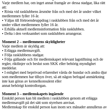
Varje medlem har, om inget annat framgår av dessa stadgar, lika rätt
att:
• Rösta vid rasklubbens årsmöte från och med det år under vilket
medlemmen fyller 16 år.
• Väljas till förtroendeuppdrag i rasklubben från och med det år
under vilket medlemmen fyller 16 år.
• Erhålla aktuell medlemsinformation från rasklubben.
• Delta i den verksamhet som rasklubben arrangerar.
Moment 2 – medlemmens skyldigheter
Varje medlem är skyldig att:
• Erlägga medlemsavgift.
• Följa rasklubbens stadgar.
• Följa gällande och för medlemskapet relevant lagstiftning och de
regler, riktlinjer och beslut som SKK eller behörig myndighet
meddelar.
• I enlighet med beprövad erfarenhet vårda de hundar och andra djur
som medlemmen har tillsyn över, så att någon befogad anmärkning
inte kan göras av kennelkonsulent eller
annat behörigt kontrollorgan.
Moment 3 – medlemskapets ingående
Enskild person kan bli medlem i rasklubben genom att erlägga
medlemsavgift på det sätt som styrelsen anvisat.
Medlemskap för enskild person kan inom sex månader annulleras av