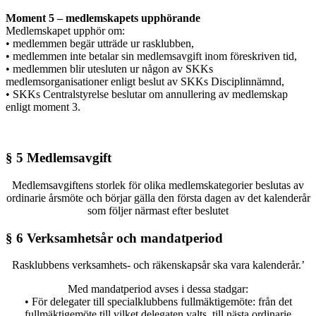
Moment 5 – medlemskapets upphörande
Medlemskapet upphör om:
• medlemmen begär utträde ur rasklubben,
• medlemmen inte betalar sin medlemsavgift inom föreskriven tid,
• medlemmen blir utesluten ur någon av SKKs
medlemsorganisationer enligt beslut av SKKs Disciplinnämnd,
• SKKs Centralstyrelse beslutar om annullering av medlemskap
enligt moment 3.
§ 5 Medlemsavgift
Medlemsavgiftens storlek för olika medlemskategorier beslutas av
ordinarie årsmöte och börjar gälla den första dagen av det kalenderår
som följer närmast efter beslutet
§ 6 Verksamhetsår och mandatperiod
Rasklubbens verksamhets- och räkenskapsår ska vara kalenderår.’
Med mandatperiod avses i dessa stadgar:
• För delegater till specialklubbens fullmäktigemöte: från det
fullmäktigemöte till vilket delegaten valts, till nästa ordinarie