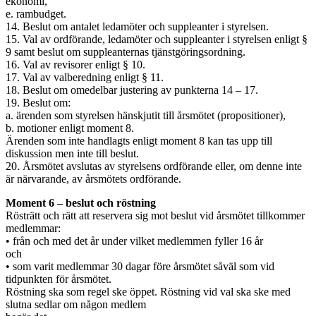
ekonomi,
e. rambudget.
14. Beslut om antalet ledamöter och suppleanter i styrelsen.
15. Val av ordförande, ledamöter och suppleanter i styrelsen enligt §
9 samt beslut om suppleanternas tjänstgöringsordning.
16. Val av revisorer enligt § 10.
17. Val av valberedning enligt § 11.
18. Beslut om omedelbar justering av punkterna 14 – 17.
19. Beslut om:
a. ärenden som styrelsen hänskjutit till årsmötet (propositioner),
b. motioner enligt moment 8.
Ärenden som inte handlagts enligt moment 8 kan tas upp till
diskussion men inte till beslut.
20. Årsmötet avslutas av styrelsens ordförande eller, om denne inte
är närvarande, av årsmötets ordförande.
Moment 6 – beslut och röstning
Rösträtt och rätt att reservera sig mot beslut vid årsmötet tillkommer
medlemmar:
• från och med det år under vilket medlemmen fyller 16 år
och
• som varit medlemmar 30 dagar före årsmötet såväl som vid
tidpunkten för årsmötet.
Röstning ska som regel ske öppet. Röstning vid val ska ske med
slutna sedlar om någon medlem