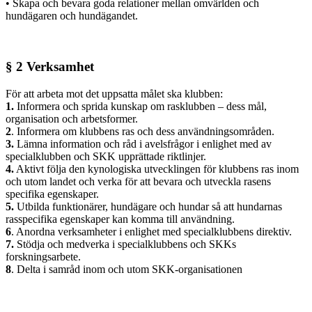
• Skapa och bevara goda relationer mellan omvärlden och
hundägaren och hundägandet.
§ 2 Verksamhet
För att arbeta mot det uppsatta målet ska klubben:
1.
Informera och sprida kunskap om rasklubben – dess mål,
organisation och arbetsformer.
2
. Informera om klubbens ras och dess användningsområden.
3.
Lämna information och råd i avelsfrågor i enlighet med av
specialklubben och SKK upprättade riktlinjer.
4.
Aktivt följa den kynologiska utvecklingen för klubbens ras inom
och utom landet och verka för att bevara och utveckla rasens
specifika egenskaper.
5.
Utbilda funktionärer, hundägare och hundar så att hundarnas
rasspecifika egenskaper kan komma till användning.
6
. Anordna verksamheter i enlighet med specialklubbens direktiv.
7.
Stödja och medverka i specialklubbens och SKKs
forskningsarbete.
8
. Delta i samråd inom och utom SKK-organisationen