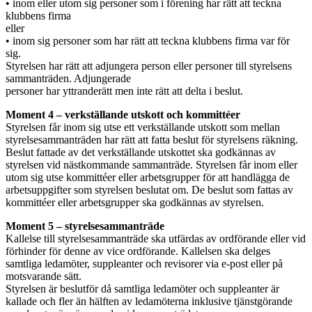
• inom eller utom sig personer som i förening har rätt att teckna
klubbens firma
eller
• inom sig personer som har rätt att teckna klubbens firma var för
sig.
Styrelsen har rätt att adjungera person eller personer till styrelsens
sammanträden. Adjungerade
personer har yttranderätt men inte rätt att delta i beslut.
Moment 4 – verkställande utskott och kommittéer
Styrelsen får inom sig utse ett verkställande utskott som mellan
styrelsesammanträden har rätt att fatta beslut för styrelsens räkning.
Beslut fattade av det verkställande utskottet ska godkännas av
styrelsen vid nästkommande sammanträde. Styrelsen får inom eller
utom sig utse kommittéer eller arbetsgrupper för att handlägga de
arbetsuppgifter som styrelsen beslutat om. De beslut som fattas av
kommittéer eller arbetsgrupper ska godkännas av styrelsen.
Moment 5 – styrelsesammanträde
Kallelse till styrelsesammanträde ska utfärdas av ordförande eller vid
förhinder för denne av vice ordförande. Kallelsen ska delges
samtliga ledamöter, suppleanter och revisorer via e-post eller på
motsvarande sätt.
Styrelsen är beslutför då samtliga ledamöter och suppleanter är
kallade och fler än hälften av ledamöterna inklusive tjänstgörande