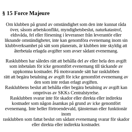
§ 15 Force Majeure
Om klubben på grund av omständighet som den inte kunnat råda
över, såsom arbetskonflikt, myndighetsbeslut, naturkatastrof,
eldsvåda, fel eller försening i leveranser från leverantör eller
liknande omständigheter, inte kan genomföra evenemang inom sin
klubbverksamhet på sätt som planerats, är klubben inte skyldig att
återbetala erlagda avgifter som avser sådant evenemang.
Rasklubben har således rätt att behålla del av eller hela den avgift
som inbetalats för icke genomfört evenemang till täckande av
uppkomna kostnader. På motsvarande sätt har rasklubben
rätt att begära betalning av avgift för icke genomfört evenemang av
den som inte redan erlagt avgiften.
Rasklubbens beslut att behålla eller begära betalning av avgift kan
omprövas av SKKs Centralstyrelse.
Rasklubben svarar inte för skador eller direkta eller indirekta
kostnader som någon åsamkas på grund av icke genomfört
evenemang. Inte heller förtroendevald, tjänsteman eller funktionär
inom
rasklubben som fattat beslut om sådant evenemang svarar för skador
eller direkta eller indirekta kostnader.