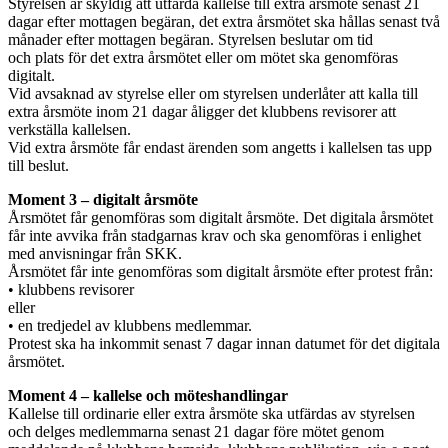
Styrelsen är skyldig att utfärda kallelse till extra årsmöte senast 21
dagar efter mottagen begäran, det extra årsmötet ska hållas senast två
månader efter mottagen begäran. Styrelsen beslutar om tid
och plats för det extra årsmötet eller om mötet ska genomföras
digitalt.
Vid avsaknad av styrelse eller om styrelsen underlåter att kalla till
extra årsmöte inom 21 dagar åligger det klubbens revisorer att
verkställa kallelsen.
Vid extra årsmöte får endast ärenden som angetts i kallelsen tas upp
till beslut.
Moment 3 – digitalt årsmöte
Årsmötet får genomföras som digitalt årsmöte. Det digitala årsmötet
får inte avvika från stadgarnas krav och ska genomföras i enlighet
med anvisningar från SKK.
Årsmötet får inte genomföras som digitalt årsmöte efter protest från:
• klubbens revisorer
eller
• en tredjedel av klubbens medlemmar.
Protest ska ha inkommit senast 7 dagar innan datumet för det digitala
årsmötet.
Moment 4 – kallelse och möteshandlingar
Kallelse till ordinarie eller extra årsmöte ska utfärdas av styrelsen
och delges medlemmarna senast 21 dagar före mötet genom