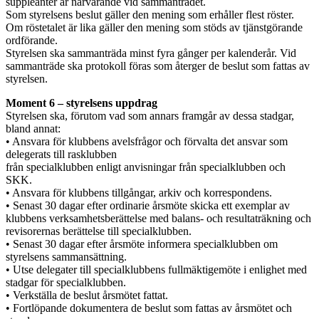
suppleanter är närvarande vid sammanträdet.
Som styrelsens beslut gäller den mening som erhåller flest röster.
Om röstetalet är lika gäller den mening som stöds av tjänstgörande
ordförande.
Styrelsen ska sammanträda minst fyra gånger per kalenderår. Vid
sammanträde ska protokoll föras som återger de beslut som fattas av
styrelsen.
Moment 6 – styrelsens uppdrag
Styrelsen ska, förutom vad som annars framgår av dessa stadgar,
bland annat:
• Ansvara för klubbens avelsfrågor och förvalta det ansvar som
delegerats till rasklubben
från specialklubben enligt anvisningar från specialklubben och
SKK.
• Ansvara för klubbens tillgångar, arkiv och korrespondens.
• Senast 30 dagar efter ordinarie årsmöte skicka ett exemplar av
klubbens verksamhetsberättelse med balans- och resultaträkning och
revisorernas berättelse till specialklubben.
• Senast 30 dagar efter årsmöte informera specialklubben om
styrelsens sammansättning.
• Utse delegater till specialklubbens fullmäktigemöte i enlighet med
stadgar för specialklubben.
• Verkställa de beslut årsmötet fattat.
• Fortlöpande dokumentera de beslut som fattas av årsmötet och