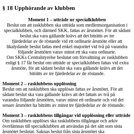
§ 18 Upphörande av klubben
Moment 1 – utträde ur specialklubben
Beslut om att rasklubben ska utträda som medlemsorganisation i
specialklubben, och därmed SKK, fattas av årsmötet. För att sådant
beslut ska vara gällande krävs att det biträtts av tre
fjärdedelar av de röstande vid ett ordinarie årsmöte eller att
likalydande beslut fattas med enkel majoritet vid två på varandra
följande årsmöten varav minst ett ska vara ordinarie.
Om SKKs Centralstyrelse beslutat om förvaltning av rasklubben
enligt § 17 får beslut om utträde ur specialklubben fattas vid extra
årsmöte, för att sådant beslut ska vara gällande krävs att det
biträtts av tre fjärdedelar av de röstande.
Moment 2 – rasklubbens upplösning
Beslut om att rasklubben ska upplösas fattas av årsmötet. För att
sådant beslut ska vara gällande krävs att det fattats av två på
varandra följande årsmöten, varav minst ett ordinarie och vid det
senare årsmötet ha biträtts av minst tre fjärdedelar av de röstande.
Moment 3 – rasklubbens tillgångar vid upplösning eller utträde
Om rasklubben upplöses ska rasklubbens tillgångar och arkiv
överlämnas till specialklubben att användas på det sätt som sista
årsmötet beslutat. Saknas beslut från sista årsmötet ska