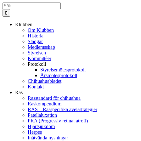
Fortsätt
Sök
till
efter:
innehållet
Klubben
Om Klubben
Historia
Stadgar
Medlemsskap
Styrelsen
Kommittéer
Protokoll
Styrelsemötesprotokoll
Årsmötesprotokoll
Chihuahuabladet
Kontakt
Ras
Rasstandard för chihuahua
Raskompendium
RAS – Rasspecifika avelsstrategier
Patellaluxation
PRA (Progressiv retinal atrofi)
Hjärtsjukdom
Herpes
Inåtvända nysningar