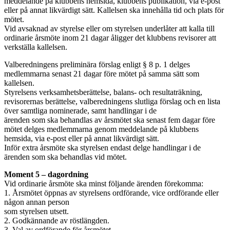
meddelande på klubbens hemsida, klubbens publikation, via e-post
eller på annat likvärdigt sätt. Kallelsen ska innehålla tid och plats för
mötet.
Vid avsaknad av styrelse eller om styrelsen underlåter att kalla till
ordinarie årsmöte inom 21 dagar åligger det klubbens revisorer att
verkställa kallelsen.
Valberedningens preliminära förslag enligt § 8 p. 1 delges
medlemmarna senast 21 dagar före mötet på samma sätt som
kallelsen.
Styrelsens verksamhetsberättelse, balans- och resultaträkning,
revisorernas berättelse, valberedningens slutliga förslag och en lista
över samtliga nominerade, samt handlingar i de
ärenden som ska behandlas av årsmötet ska senast fem dagar före
mötet delges medlemmarna genom meddelande på klubbens
hemsida, via e-post eller på annat likvärdigt sätt.
Inför extra årsmöte ska styrelsen endast delge handlingar i de
ärenden som ska behandlas vid mötet.
Moment 5 – dagordning
Vid ordinarie årsmöte ska minst följande ärenden förekomma:
1. Årsmötet öppnas av styrelsens ordförande, vice ordförande eller
någon annan person
som styrelsen utsett.
2. Godkännande av röstlängden.
3. Val av ordförande för årsmötet.