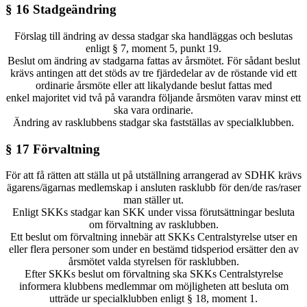
§ 16 Stadgeändring
Förslag till ändring av dessa stadgar ska handläggas och beslutas
enligt § 7, moment 5, punkt 19.
Beslut om ändring av stadgarna fattas av årsmötet. För sådant beslut
krävs antingen att det stöds av tre fjärdedelar av de röstande vid ett
ordinarie årsmöte eller att likalydande beslut fattas med
enkel majoritet vid två på varandra följande årsmöten varav minst ett
ska vara ordinarie.
Ändring av rasklubbens stadgar ska fastställas av specialklubben.
§ 17 Förvaltning
För att få rätten att ställa ut på utställning arrangerad av SDHK krävs
ägarens/ägarnas medlemskap i ansluten rasklubb för den/de ras/raser
man ställer ut.
Enligt SKKs stadgar kan SKK under vissa förutsättningar besluta
om förvaltning av rasklubben.
Ett beslut om förvaltning innebär att SKKs Centralstyrelse utser en
eller flera personer som under en bestämd tidsperiod ersätter den av
årsmötet valda styrelsen för rasklubben.
Efter SKKs beslut om förvaltning ska SKKs Centralstyrelse
informera klubbens medlemmar om möjligheten att besluta om
utträde ur specialklubben enligt § 18, moment 1.