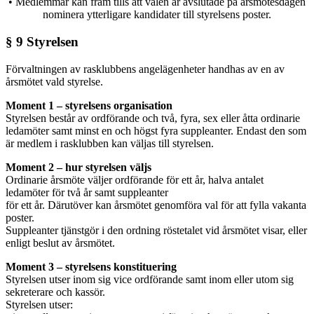
• Medlemmar kan fram tills att valen är avslutade på årsmötesdagen
nominera ytterligare kandidater till styrelsens poster.
§ 9 Styrelsen
Förvaltningen av rasklubbens angelägenheter handhas av en av
årsmötet vald styrelse.
Moment 1 – styrelsens organisation
Styrelsen består av ordförande och två, fyra, sex eller åtta ordinarie
ledamöter samt minst en och högst fyra suppleanter. Endast den som
är medlem i rasklubben kan väljas till styrelsen.
Moment 2 – hur styrelsen väljs
Ordinarie årsmöte väljer ordförande för ett år, halva antalet
ledamöter för två år samt suppleanter
för ett år. Därutöver kan årsmötet genomföra val för att fylla vakanta
poster.
Suppleanter tjänstgör i den ordning röstetalet vid årsmötet visar, eller
enligt beslut av årsmötet.
Moment 3 – styrelsens konstituering
Styrelsen utser inom sig vice ordförande samt inom eller utom sig
sekreterare och kassör.
Styrelsen utser: