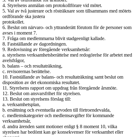
4. Styrelsens anmälan om protokollförare vid mötet.
5. Val av två justerare och rösträknare som tillsammans med mötets
ordförande ska justera
protokollet.
6. Beslut om närvaro- och yttranderätt förutom för de personer som
avses i moment 7.
7. Fråga om medlemmarna blivit stadgeenligt kallade.
8. Fastställande av dagordningen.
9. Redovisning av föregående verksamhetsår:
a. styrelsens verksamhetsberättelse med redogörelse för arbetet med
avelsfrågor,
b. balans – och resultaträkning,
c. revisorernas berättelse.
10. Fastställande av balans- och resultaträkning samt beslut om
disposition av det ekonomiska resultatet.
11. Styrelsens rapport om uppdrag från föregående årsmöte.
12. Beslut om ansvarsfrihet för styrelsen.
13. Beslut om styrelsens förslag till:
a. verksamhetsplan,
b. ersättning och eventuella arvoden till förtroendevalda,
c. medlemskategorier och medlemsavgifter för kommande
verksamhetsår,
d. andra ärenden samt motioner enligt § 8 moment 10, vilka
styrelsen har bedömt kan ge konsekvenser för verksamhet eller