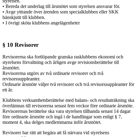
styrelsen.
• Bereda det underlag till årsmötet som styrelsen ansvarar för.
• Avge yttrande över ärenden som specialklubben eller SKK
hänskjutit till klubben.
• I övrigt sköta klubbens angelägenheter
§ 10 Revisorer
Revisorerna ska fortlöpande granska rasklubbens ekonomi och
styrelsens förvaltning och årligen avge revisionsberättelse till
årsmötet.
Revisorerna utgörs av två ordinarie revisorer och två
revisorssuppleanter.
Ordinarie årsmöte väljer två revisorer och två revisorssuppleanter för
ett år.
Klubbens verksamhetsberättelse med balans- och resultaträkning ska
överlämnas till revisorerna senast fem veckor före ordinarie årsmöte.
Revisorernas berättelse ska vara styrelsen tillhanda senast 14 dagar
före ordinarie årsmöte och ingå i de handlingar som enligt § 7,
moment 4, ska delges medlemmarna inför årsmötet.
Revisorer har rätt att begära att få närvara vid styrelsens