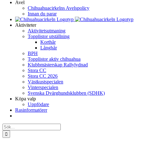
Avel
Chihuahuacirkelns Avelspolicy
Innan du parar
Aktiviteter
Aktivitetsutmaning
Topplistor utställning
Korthår
Långhår
BPH
Topplistor aktiv chihuahua
Klubbmästerskap Rallylydnad
Stora CC
Stora CC 2026
Västkustspecialen
Vinterspecialen
Svenska Dvärghundsklubben (SDHK)
Köpa valp
Uppfödare
Rasinformatörer
Sök
efter: