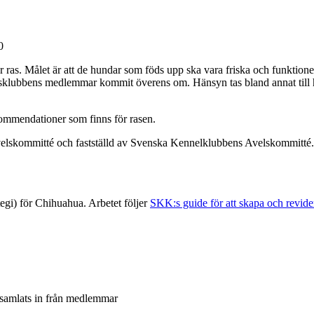
0
r ras. Målet är att de hundar som föds upp ska vara friska och funktion
ubbens medlemmar kommit överens om. Hänsyn tas bland annat till hund
ommendationer som finns för rasen.
lskommitté och fastställd av Svenska Kennelklubbens Avelskommitté. 
tegi) för Chihuahua. Arbetet följer
SKK:s guide för att skapa och revi
 samlats in från medlemmar