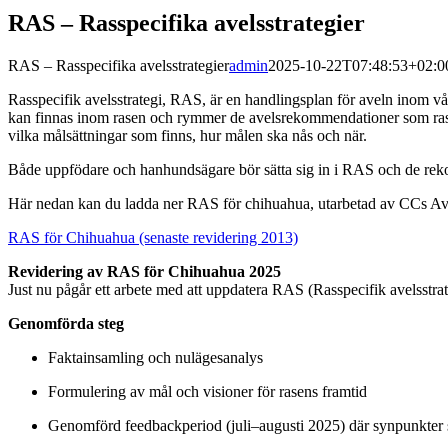
RAS – Rasspecifika avelsstrategier
RAS – Rasspecifika avelsstrategier
admin
2025-10-22T07:48:53+02:0
Rasspecifik avelsstrategi, RAS, är en handlingsplan för aveln inom vå
kan finnas inom rasen och rymmer de avelsrekommendationer som raskl
vilka målsättningar som finns, hur målen ska nås och när.
Både uppfödare och hanhundsägare bör sätta sig in i RAS och de rek
Här nedan kan du ladda ner RAS för chihuahua, utarbetad av CCs Ave
RAS för Chihuahua (senaste revidering 2013)
Revidering av RAS för Chihuahua 2025
Just nu pågår ett arbete med att uppdatera RAS (Rasspecifik avelsstra
Genomförda steg
Faktainsamling och nulägesanalys
Formulering av mål och visioner för rasens framtid
Genomförd feedbackperiod (juli–augusti 2025) där synpunkter