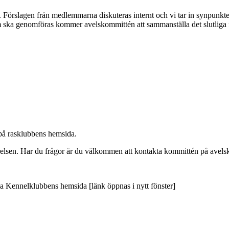
 Förslagen från medlemmarna diskuteras internt och vi tar in synpunkt
 ska genomföras kommer avelskommittén att sammanställa det slutliga f
på rasklubbens hemsida.
yrelsen. Har du frågor är du välkommen att kontakta kommittén på av
 Kennelklubbens hemsida [länk öppnas i nytt fönster]