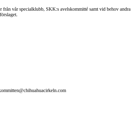
er från vår specialklubb, SKK:s avelskommitté samt vid behov andra
örslaget.
elskommitten@chihuahuacirkeln.com