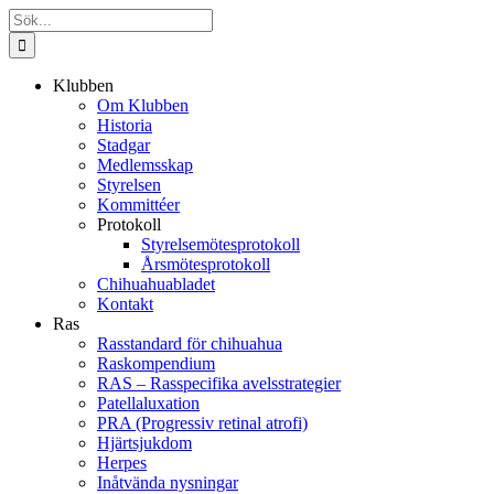
Fortsätt
Sök
till
efter:
innehållet
Klubben
Om Klubben
Historia
Stadgar
Medlemsskap
Styrelsen
Kommittéer
Protokoll
Styrelsemötesprotokoll
Årsmötesprotokoll
Chihuahuabladet
Kontakt
Ras
Rasstandard för chihuahua
Raskompendium
RAS – Rasspecifika avelsstrategier
Patellaluxation
PRA (Progressiv retinal atrofi)
Hjärtsjukdom
Herpes
Inåtvända nysningar