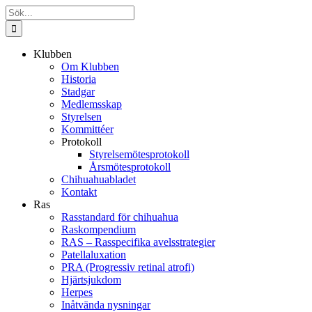
Fortsätt
Sök
till
efter:
innehållet
Klubben
Om Klubben
Historia
Stadgar
Medlemsskap
Styrelsen
Kommittéer
Protokoll
Styrelsemötesprotokoll
Årsmötesprotokoll
Chihuahuabladet
Kontakt
Ras
Rasstandard för chihuahua
Raskompendium
RAS – Rasspecifika avelsstrategier
Patellaluxation
PRA (Progressiv retinal atrofi)
Hjärtsjukdom
Herpes
Inåtvända nysningar