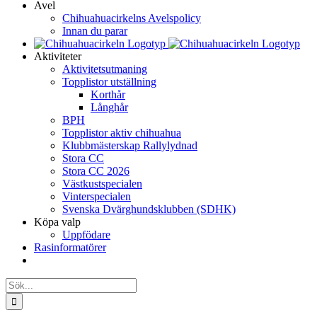
Avel
Chihuahuacirkelns Avelspolicy
Innan du parar
Aktiviteter
Aktivitetsutmaning
Topplistor utställning
Korthår
Långhår
BPH
Topplistor aktiv chihuahua
Klubbmästerskap Rallylydnad
Stora CC
Stora CC 2026
Västkustspecialen
Vinterspecialen
Svenska Dvärghundsklubben (SDHK)
Köpa valp
Uppfödare
Rasinformatörer
Sök
efter: