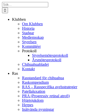
Fortsätt
Sök
till
efter:
innehållet
Klubben
Om Klubben
Historia
Stadgar
Medlemsskap
Styrelsen
Kommittéer
Protokoll
Styrelsemötesprotokoll
Årsmötesprotokoll
Chihuahuabladet
Kontakt
Ras
Rasstandard för chihuahua
Raskompendium
RAS – Rasspecifika avelsstrategier
Patellaluxation
PRA (Progressiv retinal atrofi)
Hjärtsjukdom
Herpes
Inåtvända nysningar