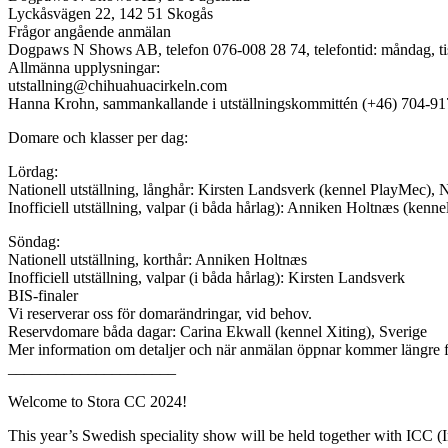
Lyckåsvägen 22, 142 51 Skogås
Frågor angående anmälan
Dogpaws N Shows AB, telefon 076-008 28 74, telefontid: måndag, ti
Allmänna upplysningar:
utstallning@chihuahuacirkeln.com
Hanna Krohn, sammankallande i utställningskommittén (+46) 704-9
Domare och klasser per dag:
Lördag:
Nationell utställning, långhår: Kirsten Landsverk (kennel PlayMec), 
Inofficiell utställning, valpar (i båda hårlag): Anniken Holtnæs (kennel
Söndag:
Nationell utställning, korthår: Anniken Holtnæs
Inofficiell utställning, valpar (i båda hårlag): Kirsten Landsverk
BIS-finaler
Vi reserverar oss för domarändringar, vid behov.
Reservdomare båda dagar: Carina Ekwall (kennel Xiting), Sverige
Mer information om detaljer och när anmälan öppnar kommer längre 
_____________________
Welcome to Stora CC 2024!
This year’s Swedish speciality show will be held together with ICC (I