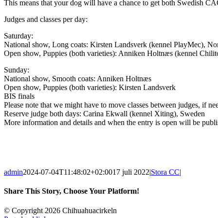
This means that your dog will have a chance to get both Swedish CAC
Judges and classes per day:
Saturday:
National show, Long coats: Kirsten Landsverk (kennel PlayMec), N
Open show, Puppies (both varieties): Anniken Holtnæs (kennel Chili
Sunday:
National show, Smooth coats: Anniken Holtnæs
Open show, Puppies (both varieties): Kirsten Landsverk
BIS finals
Please note that we might have to move classes between judges, if ne
Reserve judge both days: Carina Ekwall (kennel Xiting), Sweden
More information and details and when the entry is open will be publi
admin
2024-07-04T11:48:02+02:00
17 juli 2022
|
Stora CC
|
Share This Story, Choose Your Platform!
Facebook
X
Reddit
LinkedIn
WhatsApp
Tumblr
Pinterest
Vk
E-
© Copyright 2026 Chihuahuacirkeln