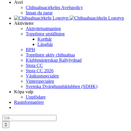
Avel
Chihuahuacirkelns Avelspolicy
Innan du parar
Aktiviteter
Aktivitetsutmaning
Topplistor utställning
Korthår
Långhår
BPH
Topplistor aktiv chihuahua
Klubbmästerskap Rallylydnad
Stora CC
Stora CC 2026
Västkustspecialen
Vinterspecialen
Svenska Dvärghundsklubben (SDHK)
Köpa valp
Uppfödare
Rasinformatörer
Sök
efter: