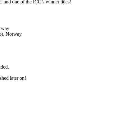
 and one of the ICC’s winner titles!
orway
to), Norway
eded.
shed later on!