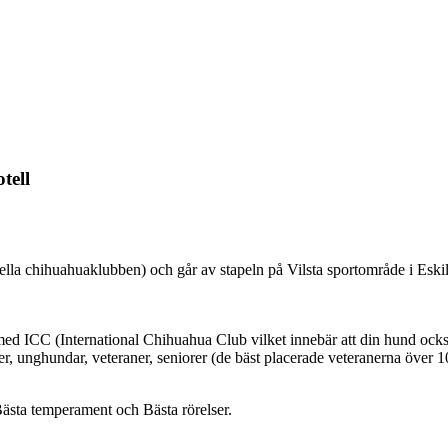
tell
lla chihuahuaklubben) och går av stapeln på Vilsta sportområde i Eskils
ed ICC (International Chihuahua Club vilket innebär att din hund också
r, unghundar, veteraner, seniorer (de bäst placerade veteranerna över 1
Bästa temperament och Bästa rörelser.