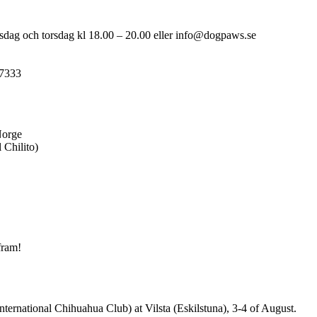
sdag och torsdag kl 18.00 – 20.00 eller info@dogpaws.se
17333
Norge
 Chilito)
fram!
nternational Chihuahua Club) at Vilsta (Eskilstuna), 3-4 of August.