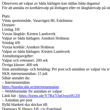
Observera att valpar av båda hårlagen kan ställas båda dagarna!
För att anmäla en korthårsvalp på lördagen eller en långhårsvalp på 
Plats:
Vilsta sportområde, Vasavägen 80, Eskilstuna
Domare:
Lördag 3/8:
Vuxna långhår: Kirsten Landsverk
Valpar av båda hårlagen: Anniken Holtneas
Söndag 4/8:
Vuxna korthår: Anniken Holtneas
Valpar av båda hårlagen: Kirsten Landsverk
Anmälningsavgifter:
Valpar och veteraner: 200 sek
Övriga klasser: 400 sek
Sista anmälnings- och betaldag: Per post och anmälan av valpar via we
SKK internetanmälan: 15 juli
Såhär anmäler du:
– Internetanmälan
https://hundar.skk.se/internetanmalan
– Webbformulär för anmälan av valpar
Länk här :
https://forms.gle/Y7Rg7i3qQsrzo9UZ8
– Anmälan per post
Ifylld blankett ska skickas till:
Dogpaws N Shows AB, c/o Fugelstad