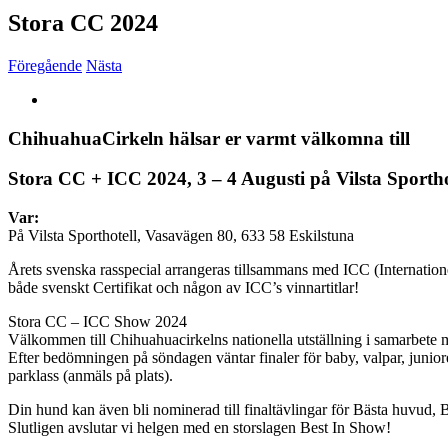
Stora CC 2024
Föregående
Nästa
Visa
större
bild
ChihuahuaCirkeln hälsar er varmt välkomna till
Stora CC + ICC 2024, 3 – 4 Augusti på Vilsta Sportho
Var:
På Vilsta Sporthotell, Vasavägen 80, 633 58 Eskilstuna
Årets svenska rasspecial arrangeras tillsammans med ICC (Internatione
både svenskt Certifikat och någon av ICC’s vinnartitlar!
Stora CC – ICC Show 2024
Välkommen till Chihuahuacirkelns nationella utställning i samarbete m
Efter bedömningen på söndagen väntar finaler för baby, valpar, juniore
parklass (anmäls på plats).
Din hund kan även bli nominerad till finaltävlingar för Bästa huvud, 
Slutligen avslutar vi helgen med en storslagen Best In Show!