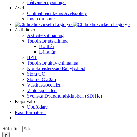
Inåtvända nysningar
Avel
Chihuahuacirkelns Avelspolicy
Innan du parar
Aktiviteter
Aktivitetsutmaning
Topplistor utställning
Korthår
Långhår
BPH
Topplistor aktiv chihuahua
Klubbmästerskap Rallylydnad
Stora CC
Stora CC 2026
Västkustspecialen
Vinterspecialen
Svenska Dvärghundsklubben (SDHK)
Köpa valp
Uppfödare
Rasinformatörer
Sök efter: