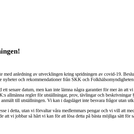
ningen!
öte med anledning av utvecklingen kring spridningen av covid-19. Beslutat
r de nyheter och rekommendationer från SKK och Folkhälsomyndigheten 
ett senare datum, men kan inte lämna några garantier för mer än att v
s allmänna regler för utställningar, prov, tävlingar och beskrivningar §
ält till utställningen. Vi kan i dagsläget inte besvara frågor utan utk
resse i detta, utan vi förvaltar våra medlemmars pengar och vi vill att 
de att vi jobbar så hårt vi kan för att lösa detta på bästa möjliga sätt fö