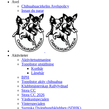
Avel
Chihuahuacirkelns Avelspolicy
Innan du parar
Aktiviteter
Aktivitetsutmaning
Topplistor utställning
Korthår
Långhår
BPH
Topplistor aktiv chihuahua
Klubbmästerskap Rallylydnad
Stora CC
Stora CC 2026
Västkustspecialen
Vinterspecialen
Svenska Dvärghundsklubben (SDHK)