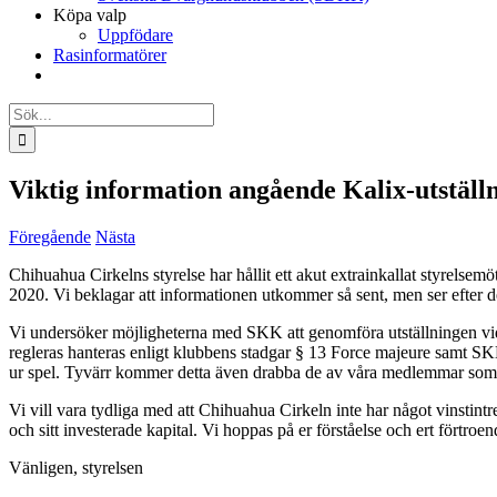
Köpa valp
Uppfödare
Rasinformatörer
Sök
efter:
Viktig information angående Kalix-utställ
Föregående
Nästa
Chihuahua Cirkelns styrelse har hållit ett akut extrainkallat styrelsem
2020. Vi beklagar att informationen utkommer så sent, men ser efte
Vi undersöker möjligheterna med SKK att genomföra utställningen vid 
regleras hanteras enligt klubbens stadgar § 13 Force majeure samt SKK:
ur spel. Tyvärr kommer detta även drabba de av våra medlemmar som anm
Vi vill vara tydliga med att Chihuahua Cirkeln inte har något vinstint
och sitt investerade kapital. Vi hoppas på er förståelse och ert förtroen
Vänligen, styrelsen