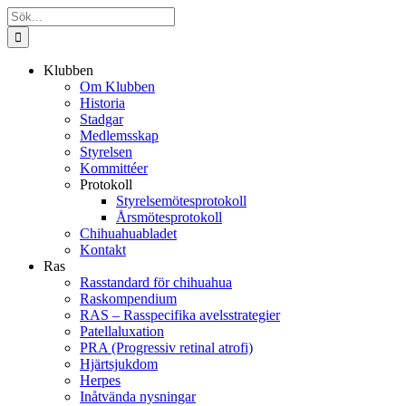
Fortsätt
Sök
till
efter:
innehållet
Klubben
Om Klubben
Historia
Stadgar
Medlemsskap
Styrelsen
Kommittéer
Protokoll
Styrelsemötesprotokoll
Årsmötesprotokoll
Chihuahuabladet
Kontakt
Ras
Rasstandard för chihuahua
Raskompendium
RAS – Rasspecifika avelsstrategier
Patellaluxation
PRA (Progressiv retinal atrofi)
Hjärtsjukdom
Herpes
Inåtvända nysningar