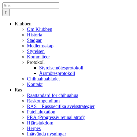
Fortsätt
Sök
till
efter:
innehållet
Klubben
Om Klubben
Historia
Stadgar
Medlemsskap
Styrelsen
Kommittéer
Protokoll
Styrelsemötesprotokoll
Årsmötesprotokoll
Chihuahuabladet
Kontakt
Ras
Rasstandard för chihuahua
Raskompendium
RAS – Rasspecifika avelsstrategier
Patellaluxation
PRA (Progressiv retinal atrofi)
Hjärtsjukdom
Herpes
Inåtvända nysningar