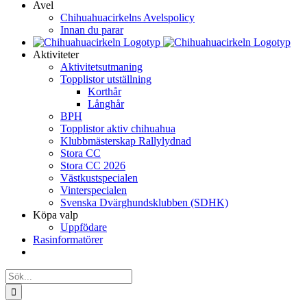
Avel
Chihuahuacirkelns Avelspolicy
Innan du parar
Aktiviteter
Aktivitetsutmaning
Topplistor utställning
Korthår
Långhår
BPH
Topplistor aktiv chihuahua
Klubbmästerskap Rallylydnad
Stora CC
Stora CC 2026
Västkustspecialen
Vinterspecialen
Svenska Dvärghundsklubben (SDHK)
Köpa valp
Uppfödare
Rasinformatörer
Sök
efter: