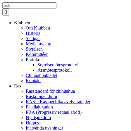
Fortsätt
Sök
till
efter:
innehållet
Klubben
Om Klubben
Historia
Stadgar
Medlemsskap
Styrelsen
Kommittéer
Protokoll
Styrelsemötesprotokoll
Årsmötesprotokoll
Chihuahuabladet
Kontakt
Ras
Rasstandard för chihuahua
Raskompendium
RAS – Rasspecifika avelsstrategier
Patellaluxation
PRA (Progressiv retinal atrofi)
Hjärtsjukdom
Herpes
Inåtvända nysningar