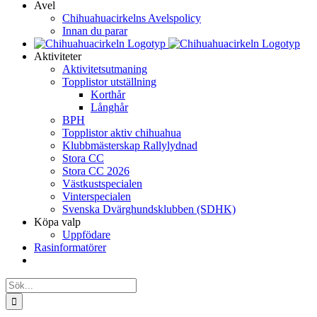
Avel
Chihuahuacirkelns Avelspolicy
Innan du parar
Aktiviteter
Aktivitetsutmaning
Topplistor utställning
Korthår
Långhår
BPH
Topplistor aktiv chihuahua
Klubbmästerskap Rallylydnad
Stora CC
Stora CC 2026
Västkustspecialen
Vinterspecialen
Svenska Dvärghundsklubben (SDHK)
Köpa valp
Uppfödare
Rasinformatörer
Sök
efter: