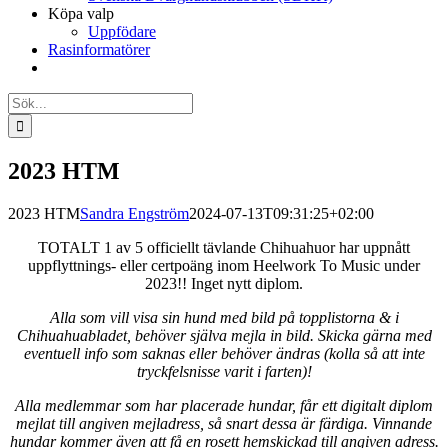
Köpa valp
Uppfödare
Rasinformatörer
Sök
efter:
2023 HTM
2023 HTM
Sandra Engström
2024-07-13T09:31:25+02:00
TOTALT 1 av 5 officiellt tävlande Chihuahuor har uppnått
uppflyttnings- eller certpoäng inom Heelwork To Music under
2023!! Inget nytt diplom.
Alla som vill visa sin hund med bild på topplistorna & i
Chihuahuabladet, behöver själva mejla in bild. Skicka gärna med
eventuell info som saknas eller behöver ändras (kolla så att inte
tryckfelsnisse varit i farten)!
Alla medlemmar som har placerade hundar, får ett digitalt diplom
mejlat till angiven mejladress, så snart dessa är färdiga. Vinnande
hundar kommer även att få en rosett hemskickad till angiven adress.