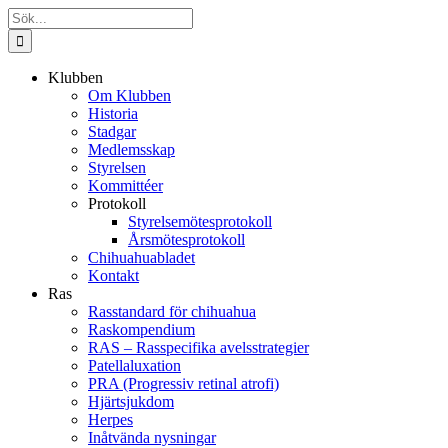
Fortsätt
Sök
till
efter:
innehållet
Klubben
Om Klubben
Historia
Stadgar
Medlemsskap
Styrelsen
Kommittéer
Protokoll
Styrelsemötesprotokoll
Årsmötesprotokoll
Chihuahuabladet
Kontakt
Ras
Rasstandard för chihuahua
Raskompendium
RAS – Rasspecifika avelsstrategier
Patellaluxation
PRA (Progressiv retinal atrofi)
Hjärtsjukdom
Herpes
Inåtvända nysningar