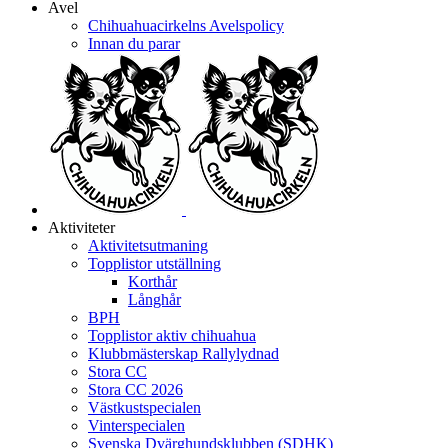
Avel
Chihuahuacirkelns Avelspolicy
Innan du parar
Aktiviteter
Aktivitetsutmaning
Topplistor utställning
Korthår
Långhår
BPH
Topplistor aktiv chihuahua
Klubbmästerskap Rallylydnad
Stora CC
Stora CC 2026
Västkustspecialen
Vinterspecialen
Svenska Dvärghundsklubben (SDHK)