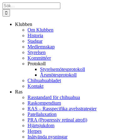
Fortsätt
Sök
till
efter:
innehållet
Klubben
Om Klubben
Historia
Stadgar
Medlemsskap
Styrelsen
Kommittéer
Protokoll
Styrelsemötesprotokoll
Årsmötesprotokoll
Chihuahuabladet
Kontakt
Ras
Rasstandard för chihuahua
Raskompendium
RAS – Rasspecifika avelsstrategier
Patellaluxation
PRA (Progressiv retinal atrofi)
Hjärtsjukdom
Herpes
Inåtvända nysningar