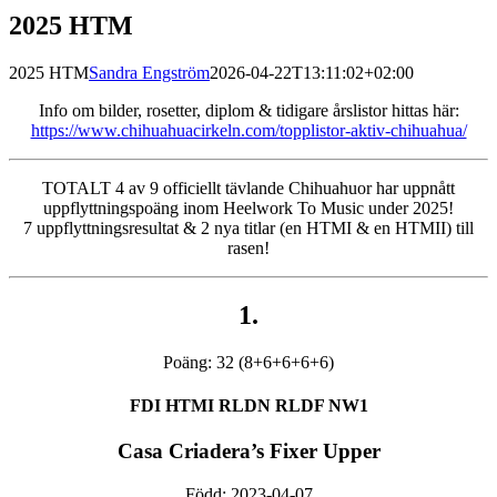
2025 HTM
2025 HTM
Sandra Engström
2026-04-22T13:11:02+02:00
Info om bilder, rosetter, diplom & tidigare årslistor hittas här:
https://www.chihuahuacirkeln.com/topplistor-aktiv-chihuahua/
TOTALT 4 av 9 officiellt tävlande Chihuahuor har uppnått
uppflyttningspoäng inom Heelwork To Music under 2025!
7 uppflyttningsresultat & 2 nya titlar (en HTMI & en HTMII) till
rasen!
1.
Poäng: 32 (8+6+6+6+6)
FDI HTMI RLDN RLDF NW1
Casa Criadera’s Fixer Upper
Född: 2023-04-07