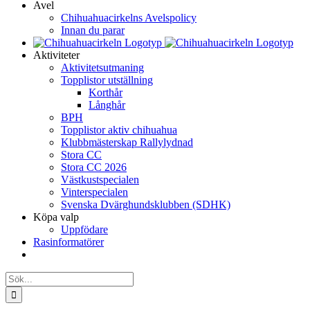
Avel
Chihuahuacirkelns Avelspolicy
Innan du parar
Aktiviteter
Aktivitetsutmaning
Topplistor utställning
Korthår
Långhår
BPH
Topplistor aktiv chihuahua
Klubbmästerskap Rallylydnad
Stora CC
Stora CC 2026
Västkustspecialen
Vinterspecialen
Svenska Dvärghundsklubben (SDHK)
Köpa valp
Uppfödare
Rasinformatörer
Sök
efter: