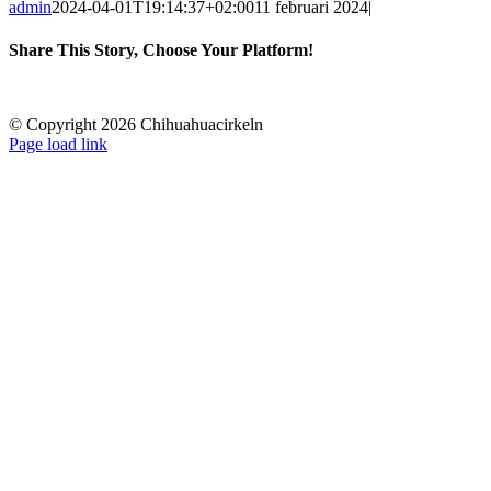
admin
2024-04-01T19:14:37+02:00
11 februari 2024
|
Share This Story, Choose Your Platform!
Facebook
X
Reddit
LinkedIn
WhatsApp
Tumblr
Pinterest
Vk
E-
post
© Copyright 2026 Chihuahuacirkeln
Page load link