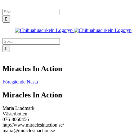
Fortsätt
till
Sök
innehållet
efter:
Sök
efter:
Miracles In Action
Föregående
Nästa
Miracles In Action
Maria Lindmark
Västerbotten
076-8060456
http://www.miraclesinaction.se/
maria@miraclesinaction.se