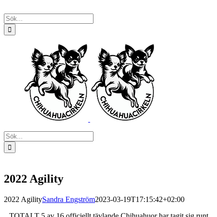
Fortsätt
till
Sök
innehållet
efter:
Sök
efter:
2022 Agility
2022 Agility
Sandra Engström
2023-03-19T17:15:42+02:00
TOTALT 5 av 16 officiellt tävlande Chihuahuor har tagit sig runt