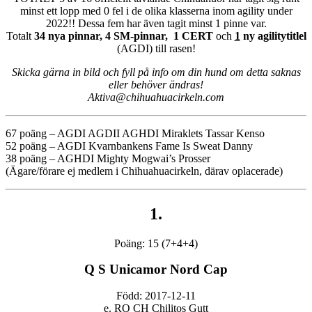
minst ett lopp med 0 fel i de olika klasserna inom agility under
2022!! Dessa fem har även tagit minst 1 pinne var.
Totalt
34 nya pinnar, 4 SM-pinnar, 1 CERT
och
1
ny agilitytitlel
(AGDI) till rasen!
Skicka gärna in bild och fyll på info om din hund om detta saknas
eller behöver ändras!
Aktiva@chihuahuacirkeln.com
67 poäng – AGDI AGDII AGHDI
Miraklets Tassar Kenso
52 poäng – AGDI Kvarnbankens Fame Is Sweat Danny
38 poäng – AGHDI Mighty Mogwai’s Prosser
(Ägare/förare ej medlem i Chihuahuacirkeln, därav oplacerade)
1.
Poäng: 15 (7+4+4)
Q S Unicamor Nord Cap
Född: 2017-12-11
e. RO CH Chilitos Gutt