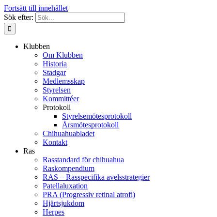
Fortsätt till innehållet
Sök efter:
Klubben
Om Klubben
Historia
Stadgar
Medlemsskap
Styrelsen
Kommittéer
Protokoll
Styrelsemötesprotokoll
Årsmötesprotokoll
Chihuahuabladet
Kontakt
Ras
Rasstandard för chihuahua
Raskompendium
RAS – Rasspecifika avelsstrategier
Patellaluxation
PRA (Progressiv retinal atrofi)
Hjärtsjukdom
Herpes