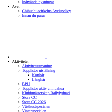
Inåtvända nysningar
Avel
Chihuahuacirkelns Avelspolicy
Innan du parar
Aktiviteter
Aktivitetsutmaning
Topplistor utställning
Korthår
Långhår
BPH
Topplistor aktiv chihuahua
Klubbmästerskap Rallylydnad
Stora CC
Stora CC 2026
Västkustspecialen
Vinterspecialen