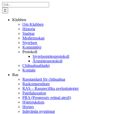
Fortsätt
Sök
till
efter:
innehållet
Klubben
Om Klubben
Historia
Stadgar
Medlemsskap
Styrelsen
Kommittéer
Protokoll
Styrelsemötesprotokoll
Årsmötesprotokoll
Chihuahuabladet
Kontakt
Ras
Rasstandard för chihuahua
Raskompendium
RAS – Rasspecifika avelsstrategier
Patellaluxation
PRA (Progressiv retinal atrofi)
Hjärtsjukdom
Herpes
Inåtvända nysningar