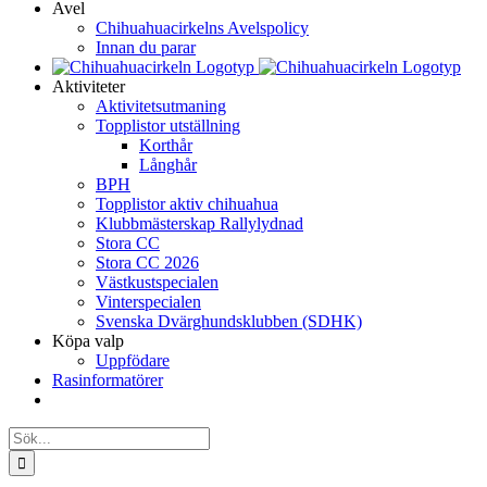
Avel
Chihuahuacirkelns Avelspolicy
Innan du parar
Aktiviteter
Aktivitetsutmaning
Topplistor utställning
Korthår
Långhår
BPH
Topplistor aktiv chihuahua
Klubbmästerskap Rallylydnad
Stora CC
Stora CC 2026
Västkustspecialen
Vinterspecialen
Svenska Dvärghundsklubben (SDHK)
Köpa valp
Uppfödare
Rasinformatörer
Sök
efter: